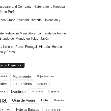
speare and Company: Historia de la Famosa
ría en París
eneo Grand Splendid: Historia, Ubicación y
te Ikebukuro Main Store: La Tienda de Anime
rande del Mundo en Tokio, Japón
ia Lello en Porto, Portugal: Historia, Horario,
da y Fotos
e de Etiquetas
Alojamiento
linea
Alojamiento en
atos
costumbres
Crucero
Destinos
tura
España
el mundo
uia
Guia de Viajes
Hotel
Hotel en
teles
Hoteles Baratos
hoteles en