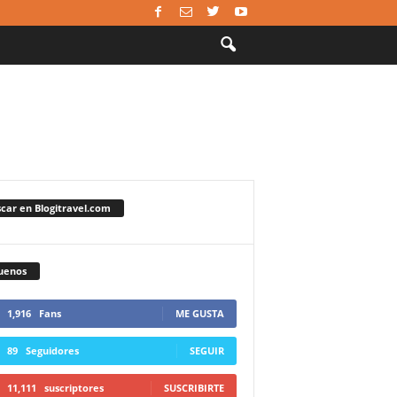
car en Blogitravel.com
uenos
1,916
Fans
ME GUSTA
89
Seguidores
SEGUIR
11,111
suscriptores
SUSCRIBIRTE