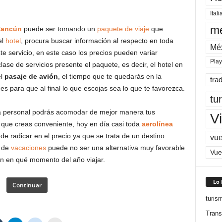
Itali
me
ancún
puede ser tomando un
paquete de viaje
que
el
hotel
, procura buscar información al respecto en toda
Mé
e servicio, en este caso los precios pueden variar
Pla
e de servicios presente el paquete, es decir, el hotel en
el
pasaje de avión
, el tiempo que te quedarás en la
tra
s para que al final lo que escojas sea lo que te favorezca.
tu
ra personal podrás acomodar de mejor manera tus
Vi
 que creas conveniente, hoy en día casi toda
aerolínea
de radicar en el precio ya que se trata de un destino
vue
a de
vacaciones
puede no ser una alternativa muy favorable
Vue
n en qué momento del año viajar.
Lo
Continuar
turis
Trans