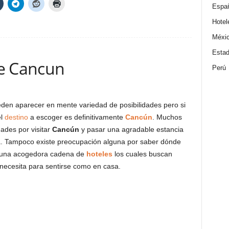
Espa
Hotel
Méxi
Estad
de Cancun
Perú
eden aparecer en mente variedad de posibilidades pero si
el
destino
a escoger es definitivamente
Cancún
. Muchos
dades por visitar
Cancún
y pasar una agradable estancia
ga. Tampoco existe preocupación alguna por saber dónde
 una acogedora cadena de
hoteles
los cuales buscan
 necesita para sentirse como en casa.