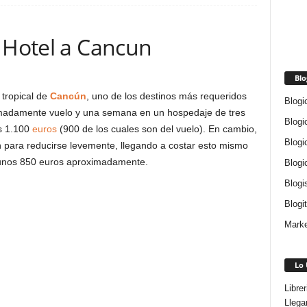
y Hotel a Cancun
Blo
 tropical de
Cancún
, uno de los destinos más requeridos
Blogi
madamente vuelo y una semana en un hospedaje de tres
Blogi
s 1.100
euros
(900 de los cuales son del vuelo). En cambio,
Blogi
 para reducirse levemente, llegando a costar esto mismo
e unos 850 euros aproximadamente.
Blogi
Blogi
Blogi
Marke
Lo 
Libre
Llega