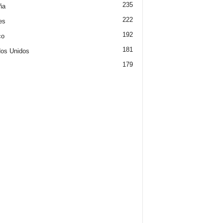
235
ña
222
es
192
co
181
os Unidos
179