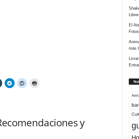
Shake
Libre
El At
Fotos
Anima
más G
Livrar
Entra
Nub
Aero
bar
Cul
 Recomendaciones y
g
Ho