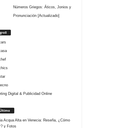
Números Griegos: Áticos, Jonios y
Pronunciación [Actualizado]
groll
cars
casa
chef
chics
star
tecno
ting Digital & Publicidad Online
Último
ria Acqua Alta en Venecia: Reseña, ¿Cómo
r? y Fotos