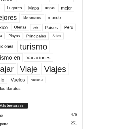
Mapa
mejor
Lugares
a
mapas
jores
mundo
Monumentos
xico
Paises
Peru
Ofertas
pais
Principales
ya
Playas
Sitios
turismo
diciones
rismo en
Vacaciones
Viajes
Viaje
ajar
Vuelos
lo
vuelos a
los Baratos
 Más Destacado
476
mo
251
porte