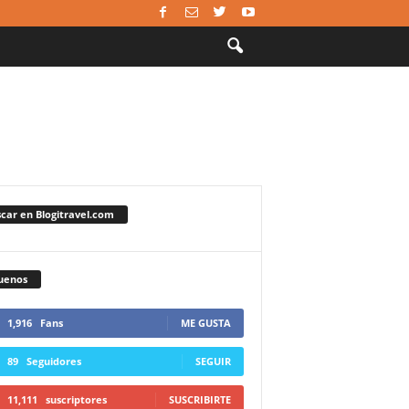
car en Blogitravel.com
uenos
1,916
Fans
ME GUSTA
89
Seguidores
SEGUIR
11,111
suscriptores
SUSCRIBIRTE