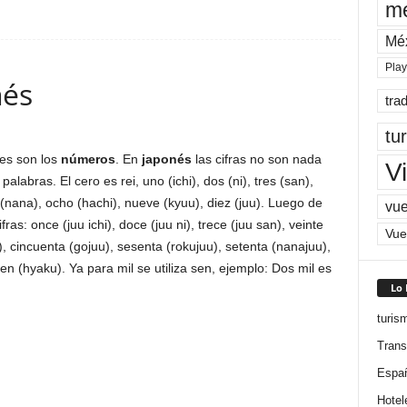
me
Mé
Pla
nés
tra
tu
es son los
números
. En
japonés
las cifras no son nada
Vi
palabras. El cero es rei, uno (ichi), dos (ni), tres (san),
e (nana), ocho (hachi), nueve (kyuu), diez (juu). Luego de
vue
as: once (juu ichi), doce (juu ni), trece (juu san), veinte
Vue
u), cincuenta (gojuu), sesenta (rokujuu), setenta (nanajuu),
en (hyaku). Ya para mil se utiliza sen, ejemplo: Dos mil es
Lo
turis
Trans
Espa
Hotel