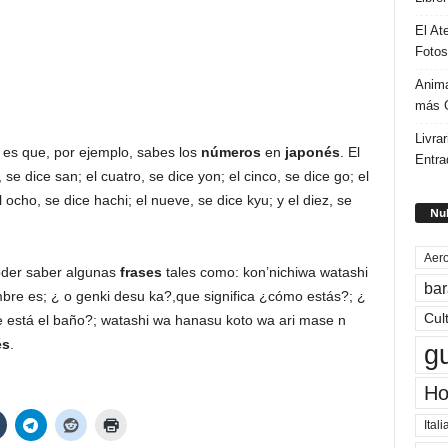
El At
Fotos
Anima
más G
Livrar
 es que, por ejemplo, sabes los
números
en
japonés
. El
Entra
s, se dice san; el cuatro, se dice yon; el cinco, se dice go; el
el ocho, se dice hachi; el nueve, se dice kyu; y el diez, se
Nub
Aero
oder saber algunas
frases
tales como: kon’nichiwa watashi
bar
bre es; ¿ o genki desu ka?,que significa ¿cómo estás?; ¿
Cul
e está el baño?; watashi wa hanasu koto wa ari mase n
és
.
g
Ho
Itali