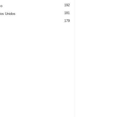
192
co
181
os Unidos
179