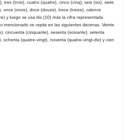
tres (trois), cuatro (quatre), cinco (cinq), seis (six), siete
x), once (onze), doce (douze), trece (treize), catorce
ize) y luego se usa dix (10) más la cifra representada
imo mencionado se repite en las siguientes decenas. Veinte
te), cincuenta (cinquante), sesenta (soixante), setenta
), ochenta (quatre-vingt), noventa (quatre-vingt-dix) y cien