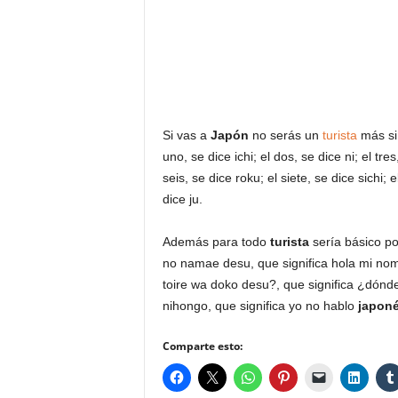
Si vas a
Japón
no serás un
turista
más si
uno, se dice ichi; el dos, se dice ni; el tre
seis, se dice roku; el siete, se dice sichi; 
dice ju.
Además para todo
turista
sería básico p
no namae desu, que significa hola mi nom
toire wa doko desu?, que significa ¿dónd
nihongo, que significa yo no hablo
japon
Comparte esto: