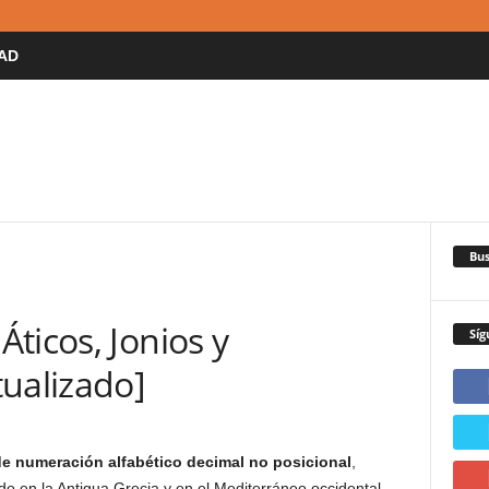
AD
Bus
ticos, Jonios y
Síg
tualizado]
e numeración alfabético decimal no posicional
,
zado en la Antigua Grecia y en el Mediterráneo occidental.