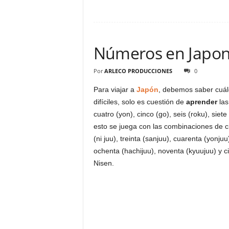
Números en Japo
Por
ARLECO PRODUCCIONES
0
Para viajar a
Japón
, debemos saber cuál
difíciles, solo es cuestión de
aprender
las 
cuatro (yon), cinco (go), seis (roku), siet
esto se juega con las combinaciones de cifr
(ni juu), treinta (sanjuu), cuarenta (yonju
ochenta (hachijuu), noventa (kyuujuu) y ci
Nisen.