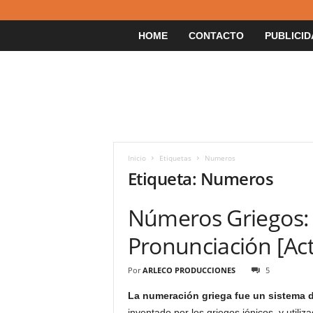
HOME
CONTACTO
PUBLICID
Inicio
Etiquetas
Numeros
Etiqueta: Numeros
Números Griegos: Á
Pronunciación [Ac
Por
ARLECO PRODUCCIONES
5
La numeración griega fue un sistema d
inventado por los griegos jónicos, y utili