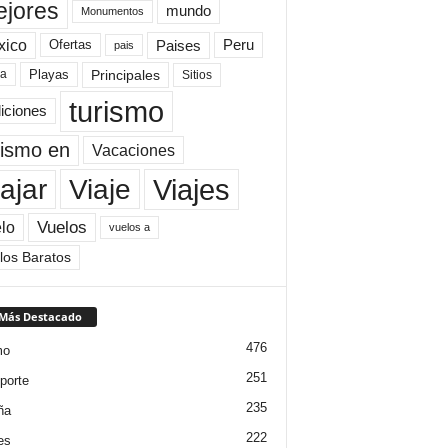
jores
mundo
Monumentos
xico
Paises
Peru
Ofertas
pais
Principales
ya
Playas
Sitios
turismo
diciones
rismo en
Vacaciones
Viajes
Viaje
ajar
Vuelos
lo
vuelos a
los Baratos
 Más Destacado
476
mo
251
porte
235
ña
222
es