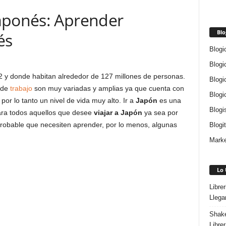
aponés: Aprender
Blo
és
Blogi
Blogi
 y donde habitan alrededor de 127 millones de personas.
Blogi
s de
trabajo
son muy variadas y amplias ya que cuenta con
Blogi
r lo tanto un nivel de vida muy alto. Ir a
Japón
es una
Blogi
ara todos aquellos que desee
viajar a Japón
ya sea por
 probable que necesiten aprender, por lo menos, algunas
Blogi
Marke
Lo 
Libre
Llega
Shake
Libre