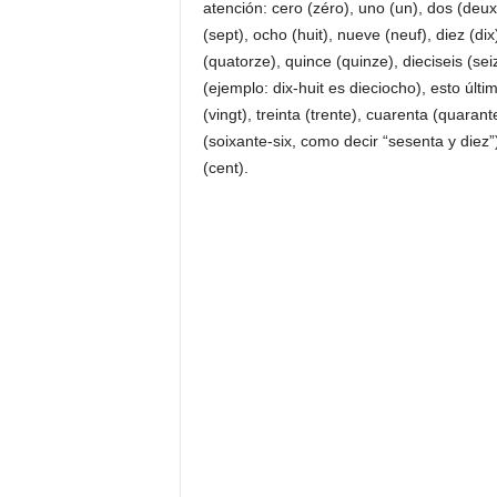
atención: cero (zéro), uno (un), dos (deux), 
(sept), ocho (huit), nueve (neuf), diez (di
(quatorze), quince (quinze), dieciseis (se
(ejemplo: dix-huit es dieciocho), esto últ
(vingt), treinta (trente), cuarenta (quaran
(soixante-six, como decir “sesenta y diez”
(cent).