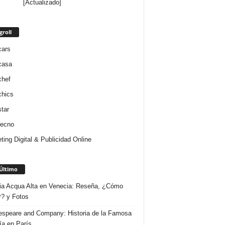
[Actualizado]
groll
cars
casa
chef
chics
star
tecno
ting Digital & Publicidad Online
Último
ria Acqua Alta en Venecia: Reseña, ¿Cómo
r? y Fotos
speare and Company: Historia de la Famosa
ría en París