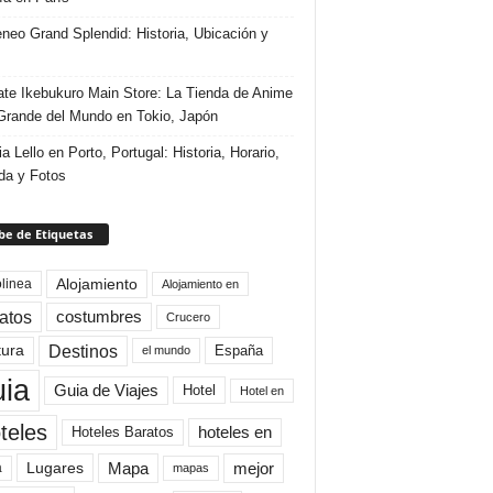
eneo Grand Splendid: Historia, Ubicación y
te Ikebukuro Main Store: La Tienda de Anime
rande del Mundo en Tokio, Japón
ia Lello en Porto, Portugal: Historia, Horario,
da y Fotos
e de Etiquetas
Alojamiento
linea
Alojamiento en
atos
costumbres
Crucero
Destinos
tura
España
el mundo
uia
Guia de Viajes
Hotel
Hotel en
teles
Hoteles Baratos
hoteles en
Mapa
mejor
Lugares
a
mapas