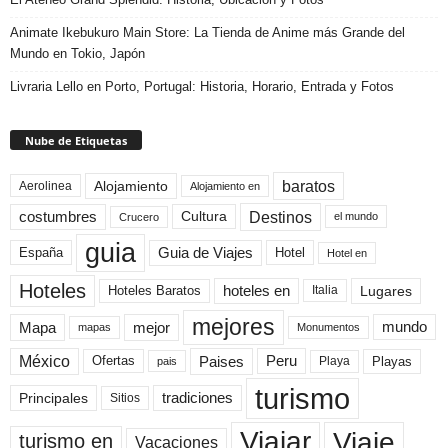
Animate Ikebukuro Main Store: La Tienda de Anime más Grande del
Mundo en Tokio, Japón
Livraria Lello en Porto, Portugal: Historia, Horario, Entrada y Fotos
Nube de Etiquetas
baratos
Alojamiento
Aerolinea
Alojamiento en
Destinos
Cultura
costumbres
el mundo
Crucero
guia
Guia de Viajes
España
Hotel
Hotel en
Hoteles
Hoteles Baratos
hoteles en
Lugares
Italia
mejores
Mapa
mejor
mundo
mapas
Monumentos
México
Paises
Peru
Playa
Playas
Ofertas
pais
turismo
Principales
tradiciones
Sitios
Viaje
Viajar
turismo en
Vacaciones