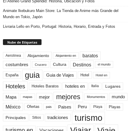
El Ateneo Grand Splendid: Historia, Ubicación y Fotos
Animate Ikebukuro Main Store: La Tienda de Anime más Grande del
Mundo en Tokio, Japón
Livraria Lello en Porto, Portugal: Historia, Horario, Entrada y Fotos
Nube de Etiquetas
baratos
Alojamiento
Aerolinea
Alojamiento en
Destinos
Cultura
costumbres
el mundo
Crucero
guia
Guia de Viajes
España
Hotel
Hotel en
Hoteles
Hoteles Baratos
hoteles en
Lugares
Italia
mejores
Mapa
mejor
mundo
mapas
Monumentos
México
Paises
Peru
Playa
Playas
Ofertas
pais
turismo
Principales
tradiciones
Sitios
Viaje
Viajar
turismo en
Vacaciones