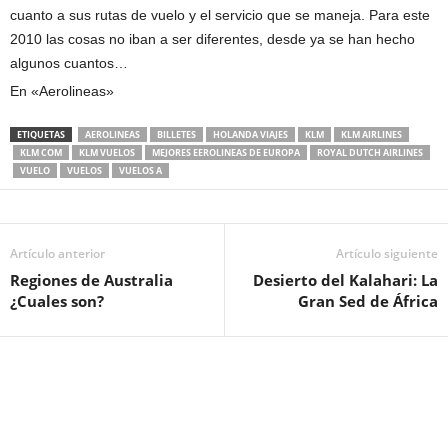
cuanto a sus rutas de vuelo y el servicio que se maneja. Para este
2010 las cosas no iban a ser diferentes, desde ya se han hecho
algunos cuantos…
En «Aerolineas»
ETIQUETAS
AEROLINEAS
BILLETES
HOLANDA VIAJES
KLM
KLM AIRLINES
KLM COM
KLM VUELOS
MEJORES EEROLINEAS DE EUROPA
ROYAL DUTCH AIRLINES
VUELO
VUELOS
VUELOS A
Artículo anterior
Artículo siguiente
Regiones de Australia
Desierto del Kalahari: La
¿Cuales son?
Gran Sed de África