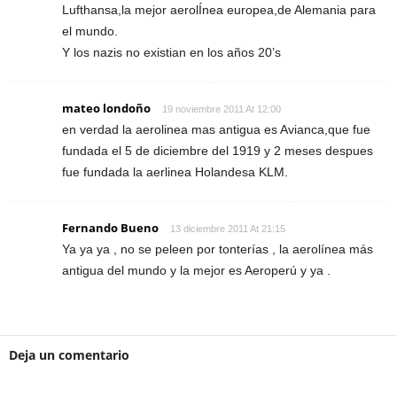
Lufthansa,la mejor aerolÍnea europea,de Alemania para
el mundo.
Y los nazis no existian en los años 20’s
mateo londoño
19 noviembre 2011 At 12:00
en verdad la aerolinea mas antigua es Avianca,que fue
fundada el 5 de diciembre del 1919 y 2 meses despues
fue fundada la aerlinea Holandesa KLM.
Fernando Bueno
13 diciembre 2011 At 21:15
Ya ya ya , no se peleen por tonterías , la aerolínea más
antigua del mundo y la mejor es Aeroperú y ya .
Deja un comentario