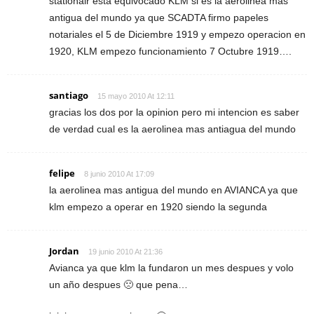
stationair esta equivocado KLM si es la aerolinea mas
antigua del mundo ya que SCADTA firmo papeles
notariales el 5 de Diciembre 1919 y empezo operacion en
1920, KLM empezo funcionamiento 7 Octubre 1919….
santiago
15 mayo 2010 At 12:11
gracias los dos por la opinion pero mi intencion es saber
de verdad cual es la aerolinea mas antiagua del mundo
felipe
8 junio 2010 At 17:09
la aerolinea mas antigua del mundo en AVIANCA ya que
klm empezo a operar en 1920 siendo la segunda
Jordan
19 junio 2010 At 21:36
Avianca ya que klm la fundaron un mes despues y volo
un año despues 🙁 que pena…