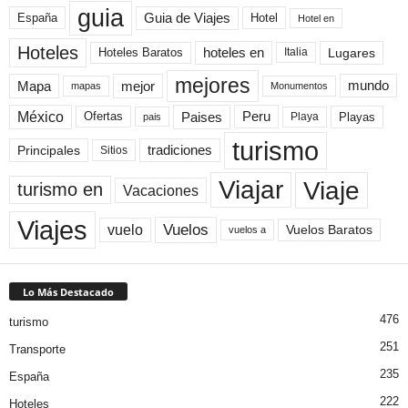
guia
Guia de Viajes
España
Hotel
Hotel en
Hoteles
Hoteles Baratos
hoteles en
Lugares
Italia
mejores
Mapa
mejor
mundo
mapas
Monumentos
México
Paises
Peru
Playa
Playas
Ofertas
pais
turismo
Principales
tradiciones
Sitios
Viaje
Viajar
turismo en
Vacaciones
Viajes
Vuelos
vuelo
Vuelos Baratos
vuelos a
Lo Más Destacado
476
turismo
251
Transporte
235
España
222
Hoteles