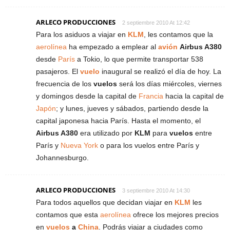
ARLECO PRODUCCIONES
2 septiembre 2010 At 12:42
Para los asiduos a viajar en
KLM
, les contamos que la
aerolínea
ha empezado a emplear al
avión
Airbus A380
desde
París
a Tokio, lo que permite transportar 538
pasajeros. El
vuelo
inaugural se realizó el día de hoy. La
frecuencia de los
vuelos
será los días miércoles, viernes
y domingos desde la capital de
Francia
hacia la capital de
Japón
; y lunes, jueves y sábados, partiendo desde la
capital japonesa hacia París. Hasta el momento, el
Airbus A380
era utilizado por
KLM
para
vuelos
entre
París y
Nueva York
o para los vuelos entre París y
Johannesburgo.
ARLECO PRODUCCIONES
3 septiembre 2010 At 14:30
Para todos aquellos que decidan viajar en
KLM
les
contamos que esta
aerolínea
ofrece los mejores precios
en
vuelos
a
China
. Podrás viajar a ciudades como