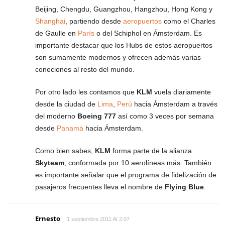
Beijing, Chengdu, Guangzhou, Hangzhou, Hong Kong y
Shanghai
, partiendo desde
aeropuertos
como el Charles
de Gaulle en
París
o del Schiphol en Ámsterdam. Es
importante destacar que los Hubs de estos aeropuertos
son sumamente modernos y ofrecen además varias
coneciones al resto del mundo.
Por otro lado les contamos que
KLM
vuela diariamente
desde la ciudad de
Lima
,
Perú
hacia Ámsterdam a través
del moderno
Boeing 777
así como 3 veces por semana
desde
Panamá
hacia Ámsterdam.
Como bien sabes,
KLM
forma parte de la alianza
Skyteam
, conformada por 10 aerolíneas más. También
es importante señalar que el programa de fidelización de
pasajeros frecuentes lleva el nombre de
Flying Blue
.
Ernesto
1 septiembre 2011 At 2:07