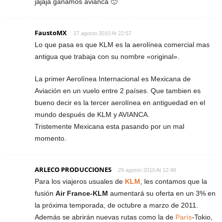
jajaja ganamos avianca 🙂
FaustoMX
27 agosto 2010 At 22:57
Lo que pasa es que KLM es la aerolínea comercial mas
antigua que trabaja con su nombre «original».
La primer Aerolínea Internacional es Mexicana de
Aviación en un vuelo entre 2 países. Que tambien es
bueno decir es la tercer aerolínea en antiguedad en el
mundo después de KLM y AVIANCA.
Tristemente Mexicana esta pasando por un mal
momento.
ARLECO PRODUCCIONES
29 agosto 2010 At 12:48
Para los viajeros usuales de
KLM
, les contamos que la
fusión
Air France-KLM
aumentará su oferta en un 3% en
la próxima temporada, de octubre a marzo de 2011.
Además se abrirán nuevas rutas como la de
París
-Tokio,