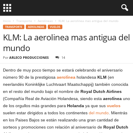
Inicio
Transporte
Aerolineas
KLM: La aerolinea mas antigua del mundo
TRANSPORTE
AEROLINEAS
VUELOS
KLM: La aerolinea mas antigua del
mundo
Por
ARLECO PRODUCCIONES
14
Dentro de muy poco tiempo se estará celebrando el aniversario
número 90 de la prestigiosa
aerolínea
holandesa
KLM
(en
neerlandés Koninklijke Luchtvaart Maatschappij) también conocida
en el resto del mundo bajo el nombre de
Royal Dutch Airlines
(Compañía Real de Aviación Holandesa, siendo esta
aerolínea
uno
de los orgullos más grandes para
Holanda
ya que sus
vuelos
suelen estar dirigidos a todos los continentes
del mundo
. Mientrás
en los Paises Bajos se están realizando una gran cantidad de
sorteos y promociones con relación al aniversario de
Royal Dutch