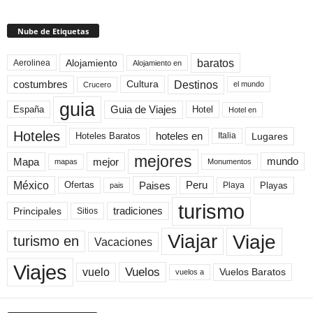
Nube de Etiquetas
baratos
Alojamiento
Aerolinea
Alojamiento en
Destinos
Cultura
costumbres
el mundo
Crucero
guia
Guia de Viajes
España
Hotel
Hotel en
Hoteles
Hoteles Baratos
hoteles en
Lugares
Italia
mejores
Mapa
mejor
mundo
mapas
Monumentos
México
Paises
Peru
Playa
Playas
Ofertas
pais
turismo
Principales
tradiciones
Sitios
Viaje
Viajar
turismo en
Vacaciones
Viajes
Vuelos
vuelo
Vuelos Baratos
vuelos a