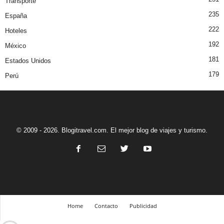
Transporte
235
España
222
Hoteles
192
México
181
Estados Unidos
179
Perú
© 2009 - 2026. Blogitravel.com. El mejor blog de viajes y turismo.
Home
Contacto
Publicidad