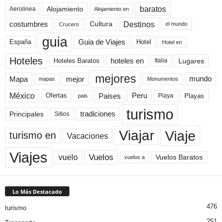
baratos
Alojamiento
Aerolinea
Alojamiento en
Destinos
Cultura
costumbres
el mundo
Crucero
guia
Guia de Viajes
España
Hotel
Hotel en
Hoteles
Hoteles Baratos
hoteles en
Lugares
Italia
mejores
Mapa
mejor
mundo
mapas
Monumentos
México
Paises
Peru
Playa
Playas
Ofertas
pais
turismo
Principales
tradiciones
Sitios
Viaje
Viajar
turismo en
Vacaciones
Viajes
Vuelos
vuelo
Vuelos Baratos
vuelos a
Lo Más Destacado
476
turismo
251