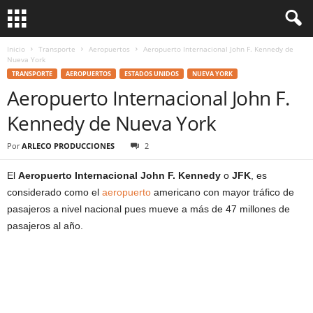
Inicio
Transporte
Aeropuertos
Aeropuerto Internacional John F. Kennedy de
Nueva York
TRANSPORTE
AEROPUERTOS
ESTADOS UNIDOS
NUEVA YORK
Aeropuerto Internacional John F.
Kennedy de Nueva York
Por
ARLECO PRODUCCIONES
2
El
Aeropuerto Internacional John F. Kennedy
o
JFK
, es
considerado como el
aeropuerto
americano con mayor tráfico de
pasajeros a nivel nacional pues mueve a más de 47 millones de
pasajeros al año.