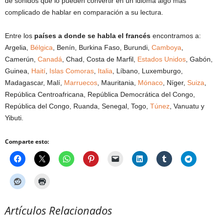
de sonidos que lo pueden convertir en un idioma algo más
complicado de hablar en comparación a su lectura.
Entre los
países a donde se habla el francés
encontramos a:
Argelia,
Bélgica
, Benín, Burkina Faso, Burundi,
Camboya
,
Camerún,
Canadá
, Chad, Costa de Marfil,
Estados Unidos
, Gabón,
Guinea,
Haití
,
Islas Comoras
,
Italia
, Líbano, Luxemburgo,
Madagascar, Malí,
Marruecos
, Mauritania,
Mónaco
, Níger,
Suiza
,
República Centroafricana, República Democrática del Congo,
República del Congo, Ruanda, Senegal, Togo,
Túnez
, Vanuatu y
Yibuti.
Comparte esto:
Artículos Relacionados