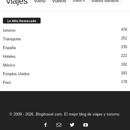
Viajes
Vuelos
vuelo
Vuelos Baratos
vuelos a
Lo Más Destacado
476
turismo
251
Transporte
235
España
222
Hoteles
192
México
181
Estados Unidos
179
Perú
© 2009 - 2026. Blogitravel.com. El mejor blog de viajes y turismo.