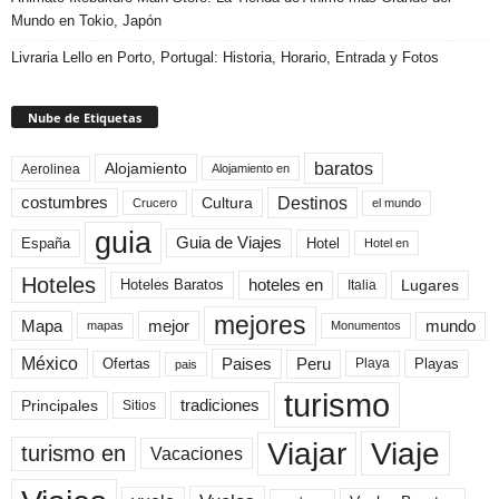
Mundo en Tokio, Japón
Livraria Lello en Porto, Portugal: Historia, Horario, Entrada y Fotos
Nube de Etiquetas
baratos
Alojamiento
Aerolinea
Alojamiento en
Destinos
Cultura
costumbres
el mundo
Crucero
guia
Guia de Viajes
España
Hotel
Hotel en
Hoteles
Hoteles Baratos
hoteles en
Lugares
Italia
mejores
Mapa
mejor
mundo
mapas
Monumentos
México
Paises
Peru
Playa
Playas
Ofertas
pais
turismo
Principales
tradiciones
Sitios
Viaje
Viajar
turismo en
Vacaciones