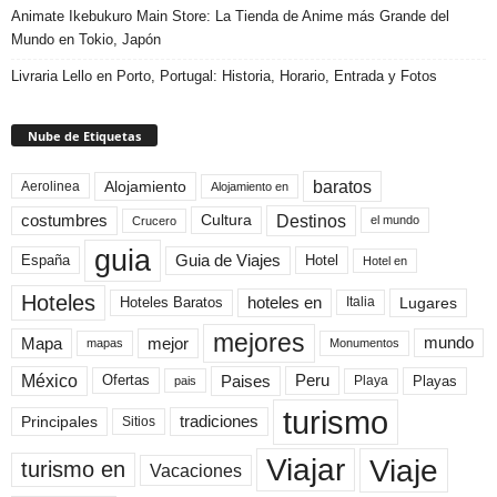
Animate Ikebukuro Main Store: La Tienda de Anime más Grande del
Mundo en Tokio, Japón
Livraria Lello en Porto, Portugal: Historia, Horario, Entrada y Fotos
Nube de Etiquetas
baratos
Alojamiento
Aerolinea
Alojamiento en
Destinos
Cultura
costumbres
el mundo
Crucero
guia
Guia de Viajes
España
Hotel
Hotel en
Hoteles
Hoteles Baratos
hoteles en
Lugares
Italia
mejores
Mapa
mejor
mundo
mapas
Monumentos
México
Paises
Peru
Playa
Playas
Ofertas
pais
turismo
Principales
tradiciones
Sitios
Viaje
Viajar
turismo en
Vacaciones