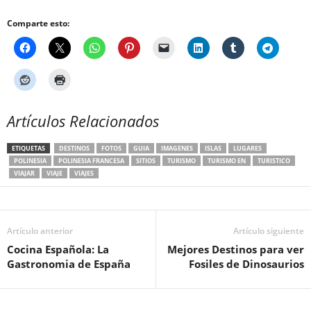
Comparte esto:
Artículos Relacionados
ETIQUETAS
DESTINOS
FOTOS
GUIA
IMAGENES
ISLAS
LUGARES
POLINESIA
POLINESIA FRANCESA
SITIOS
TURISMO
TURISMO EN
TURISTICO
VIAJAR
VIAJE
VIAJES
Artículo anterior
Artículo siguiente
Cocina Española: La
Mejores Destinos para ver
Gastronomia de España
Fosiles de Dinosaurios