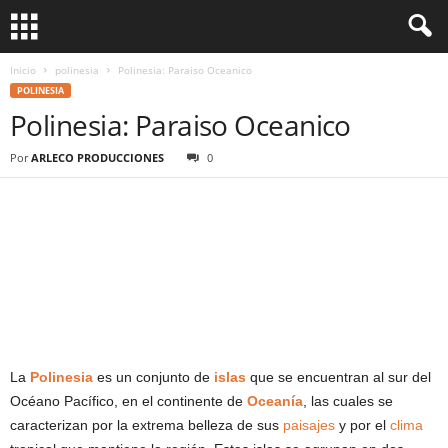
Inicio
polinesia
Polinesia: Paraiso Oceanico
POLINESIA
Polinesia: Paraiso Oceanico
Por
ARLECO PRODUCCIONES
0
La
Polinesia
es un conjunto de
islas
que se encuentran al sur del
Océano Pacífico, en el continente de
Oceanía
, las cuales se
caracterizan por la extrema belleza de sus
paisajes
y por el
clima