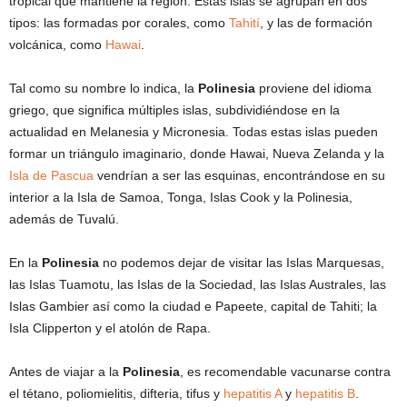
tropical que mantiene la región. Estas islas se agrupan en dos
tipos: las formadas por corales, como
Tahití
, y las de formación
volcánica, como
Hawai
.
Tal como su nombre lo indica, la
Polinesia
proviene del idioma
griego, que significa múltiples islas, subdividiéndose en la
actualidad en Melanesia y Micronesia. Todas estas islas pueden
formar un triángulo imaginario, donde Hawai, Nueva Zelanda y la
Isla de Pascua
vendrían a ser las esquinas, encontrándose en su
interior a la Isla de Samoa, Tonga, Islas Cook y la Polinesia,
además de Tuvalú.
En la
Polinesia
no podemos dejar de visitar las Islas Marquesas,
las Islas Tuamotu, las Islas de la Sociedad, las Islas Australes, las
Islas Gambier así como la ciudad e Papeete, capital de Tahiti; la
Isla Clipperton y el atolón de Rapa.
Antes de viajar a la
Polinesia
, es recomendable vacunarse contra
el tétano, poliomielitis, difteria, tifus y
hepatitis A
y
hepatitis B
.