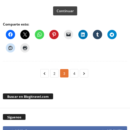
Continuar
Comparte esto:
2
3
4
Buscar en Blogitravel.com
Síguenos