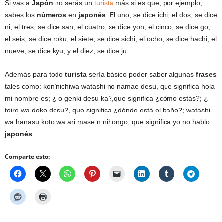
Si vas a
Japón
no serás un
turista
más si es que, por ejemplo,
sabes los
números
en
japonés
. El uno, se dice ichi; el dos, se dice
ni; el tres, se dice san; el cuatro, se dice yon; el cinco, se dice go;
el seis, se dice roku; el siete, se dice sichi; el ocho, se dice hachi; el
nueve, se dice kyu; y el diez, se dice ju.
Además para todo
turista
sería básico poder saber algunas
frases
tales como: kon’nichiwa watashi no namae desu, que significa hola
mi nombre es; ¿ o genki desu ka?,que significa ¿cómo estás?; ¿
toire wa doko desu?, que significa ¿dónde está el baño?; watashi
wa hanasu koto wa ari mase n nihongo, que significa yo no hablo
japonés
.
Comparte esto: