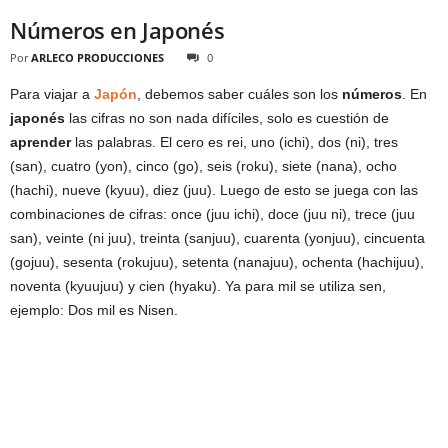
Números en Japonés
Por
ARLECO PRODUCCIONES
0
Para viajar a
Japón
, debemos saber cuáles son los
números
. En
japonés
las cifras no son nada difíciles, solo es cuestión de
aprender
las palabras. El cero es rei, uno (ichi), dos (ni), tres
(san), cuatro (yon), cinco (go), seis (roku), siete (nana), ocho
(hachi), nueve (kyuu), diez (juu). Luego de esto se juega con las
combinaciones de cifras: once (juu ichi), doce (juu ni), trece (juu
san), veinte (ni juu), treinta (sanjuu), cuarenta (yonjuu), cincuenta
(gojuu), sesenta (rokujuu), setenta (nanajuu), ochenta (hachijuu),
noventa (kyuujuu) y cien (hyaku). Ya para mil se utiliza sen,
ejemplo: Dos mil es Nisen.