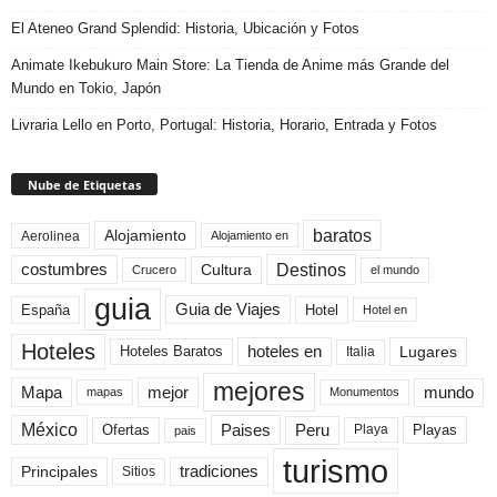
El Ateneo Grand Splendid: Historia, Ubicación y Fotos
Animate Ikebukuro Main Store: La Tienda de Anime más Grande del
Mundo en Tokio, Japón
Livraria Lello en Porto, Portugal: Historia, Horario, Entrada y Fotos
Nube de Etiquetas
baratos
Alojamiento
Aerolinea
Alojamiento en
Destinos
Cultura
costumbres
el mundo
Crucero
guia
Guia de Viajes
España
Hotel
Hotel en
Hoteles
Hoteles Baratos
hoteles en
Lugares
Italia
mejores
Mapa
mejor
mundo
mapas
Monumentos
México
Paises
Peru
Playa
Playas
Ofertas
pais
turismo
Principales
tradiciones
Sitios