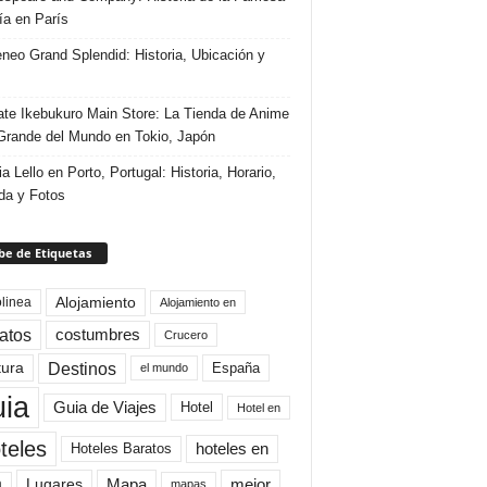
ría en París
eneo Grand Splendid: Historia, Ubicación y
te Ikebukuro Main Store: La Tienda de Anime
rande del Mundo en Tokio, Japón
ia Lello en Porto, Portugal: Historia, Horario,
da y Fotos
e de Etiquetas
Alojamiento
linea
Alojamiento en
atos
costumbres
Crucero
Destinos
tura
España
el mundo
uia
Guia de Viajes
Hotel
Hotel en
teles
Hoteles Baratos
hoteles en
Mapa
mejor
Lugares
a
mapas