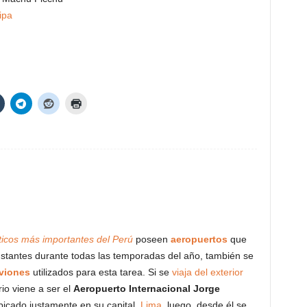
ipa
sticos más importantes del Perú
poseen
aeropuertos
que
stantes durante todas las temporadas del año, también se
viones
utilizados para esta tarea. Si se
viaja del exterior
rio viene a ser el
Aeropuerto Internacional Jorge
ubicado justamente en su capital,
Lima
, luego, desde él se