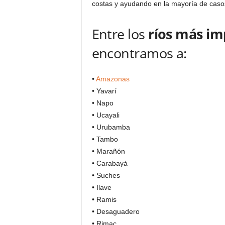
costas y ayudando en la mayoría de casos
Entre los
ríos más im
encontramos a:
•
Amazonas
• Yavarí
• Napo
• Ucayali
• Urubamba
• Tambo
• Marañón
• Carabayá
• Suches
• Ilave
• Ramis
• Desaguadero
• Rimac