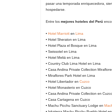
pasar una temporada enriquecedora, sien
hospedarse.
Entre los
mejores hoteles del Perú
enco
•
Hotel Marriott
en
Lima
• Hotel Sheraton en Lima
• Hotel Plaza el Bosque en Lima
• Swissotel en Lima
• Hotel Meliá en Lima
• Country Club Lima Hotel en Lima
• Casa Andina Private Collection Miraflor
• Miraflores Park Hotel en Lima
• Hotel Libertador en
Cuzco
• Hotel Monasterio en Cuzco
• Casa Andina Private Collection en Cuzc
• Casa Cartagena en Cuzco
• Machu Picchu Sanctuary Lodge en
Mach
• Inkaterra Machu Picchu Pueblo Hotel e