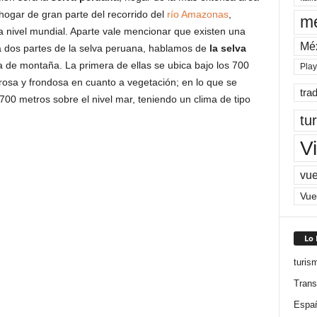
 hogar de gran parte del recorrido del
río Amazonas
,
me
a nivel mundial. Aparte vale mencionar que existen una
Mé
 a dos partes de la selva peruana, hablamos de
la selva
a de montaña. La primera de ellas se ubica bajo los 700
Pla
rosa y frondosa en cuanto a vegetación; en lo que se
tra
 700 metros sobre el nivel mar, teniendo un clima de tipo
tu
Vi
vue
Vue
Lo
turis
Trans
Espa