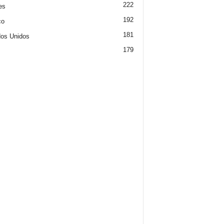
222
es
192
co
181
os Unidos
179