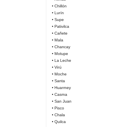
• Chillón
• Lurín
• Supe
• Pativilca
• Cañete
• Mala
• Chancay
• Motupe
• La Leche
• Virú
• Moche
• Santa
• Huarmey
• Casma
• San Juan
• Pisco
• Chala
• Quilca