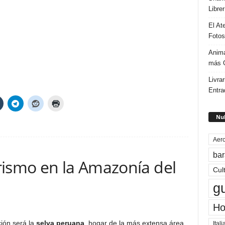
Libre
El At
Fotos
Anima
más G
Livrar
Entra
Nub
Aero
bar
rismo en la Amazonía del
Cul
g
Ho
ción será la
selva peruana
, hogar de la más extensa área
Itali