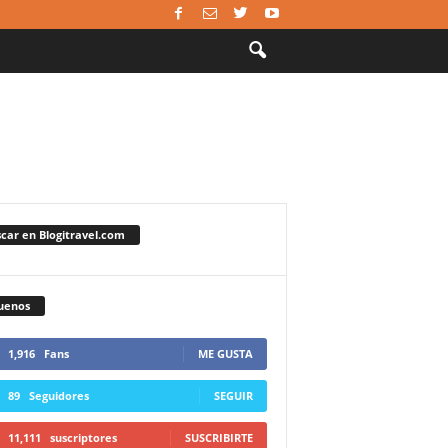
car en Blogitravel.com
uenos
1,916
Fans
ME GUSTA
89
Seguidores
SEGUIR
11,111
suscriptores
SUSCRIBIRTE