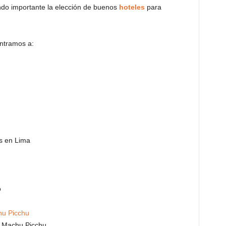
do importante la elección de buenos
hoteles
para
ntramos a:
es en Lima
o
u Picchu
n Machu Picchu