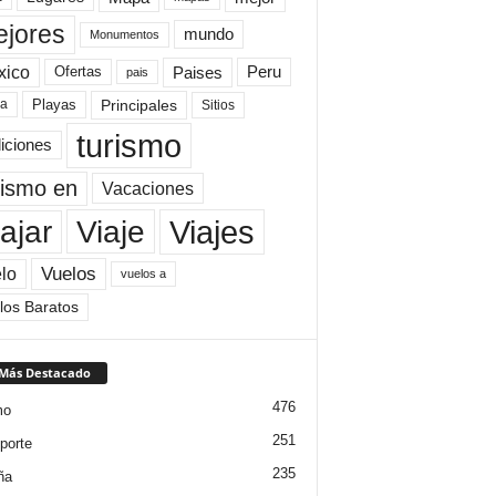
jores
mundo
Monumentos
xico
Paises
Peru
Ofertas
pais
Principales
ya
Playas
Sitios
turismo
diciones
rismo en
Vacaciones
Viajes
Viaje
ajar
Vuelos
lo
vuelos a
los Baratos
 Más Destacado
476
mo
251
porte
235
ña