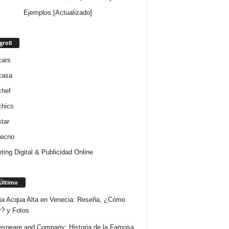
Ejemplos [Actualizado]
groll
cars
casa
chef
chics
star
tecno
ting Digital & Publicidad Online
Último
ria Acqua Alta en Venecia: Reseña, ¿Cómo
r? y Fotos
speare and Company: Historia de la Famosa