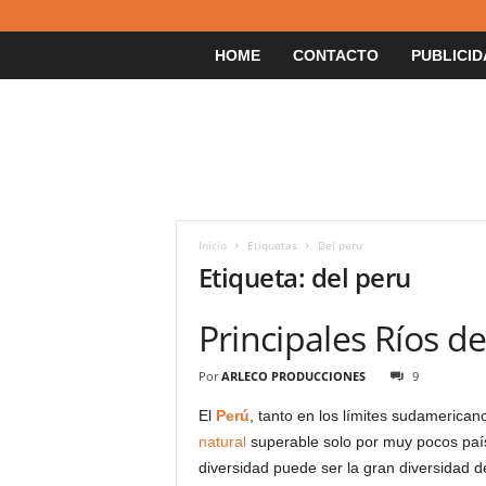
HOME
CONTACTO
PUBLICID
Inicio
Etiquetas
Del peru
Etiqueta: del peru
Principales Ríos de
Por
ARLECO PRODUCCIONES
9
El
Perú
, tanto en los límites sudamerican
natural
superable solo por muy pocos país
diversidad puede ser la gran diversidad 