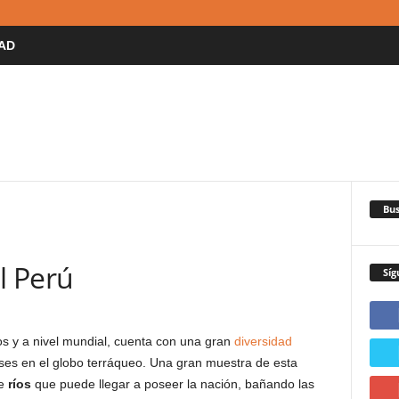
AD
Bus
l Perú
Síg
os y a nivel mundial, cuenta con una gran
diversidad
es en el globo terráqueo. Una gran muestra de esta
de
ríos
que puede llegar a poseer la nación, bañando las