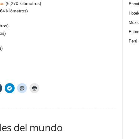
os
(6,270 kilómetros)
Espa
64 kilómetros)
Hotel
Méxi
tros)
Estad
os)
Perú
s)
des del mundo