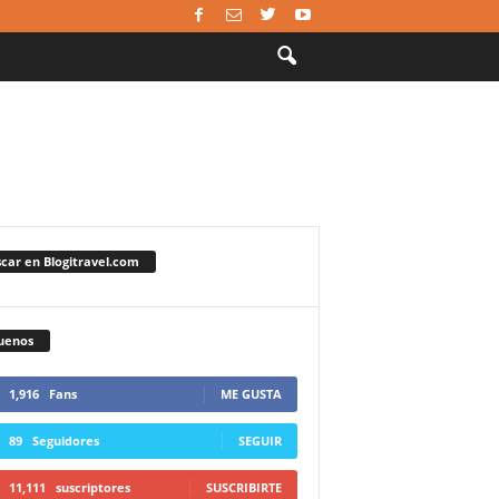
car en Blogitravel.com
uenos
1,916
Fans
ME GUSTA
89
Seguidores
SEGUIR
11,111
suscriptores
SUSCRIBIRTE