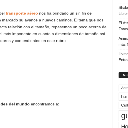
Shake
del
transporte aéreo
nos ha brindado un sin fin de
Libre
n marcado su avance a nuevos caminos. El tema que nos
El At
recta relación con el tamaño, repasemos un poco acerca de
Fotos
o del más imponente en cuanto a dimensiones de tamaño así
Anima
ores y contendientes en este rubro.
más G
Livrar
Entra
Nub
Aero
bar
ndes del mundo
encontramos a:
Cul
g
Ho