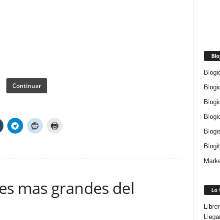
Blo
Blogi
Continuar
Blogi
Blogi
Blogi
Blogi
Blogi
Marke
es mas grandes del
Lo 
Libre
Llega