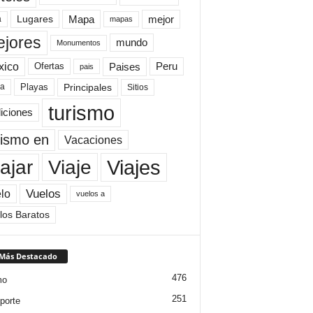
Mapa
mejor
Lugares
a
mapas
jores
mundo
Monumentos
xico
Paises
Peru
Ofertas
pais
Principales
ya
Playas
Sitios
turismo
diciones
rismo en
Vacaciones
Viajes
Viaje
ajar
Vuelos
lo
vuelos a
los Baratos
 Más Destacado
476
mo
251
porte