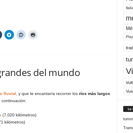
Itali
me
Mé
Pla
tra
tu
 grandes del mundo
Vi
vue
Vue
o fluvial
, y que te encantaría recorrer los
ríos más largos
 continuación:
Lo
a
(7,020 kilómetros)
turis
1 kilómetros)
Trans