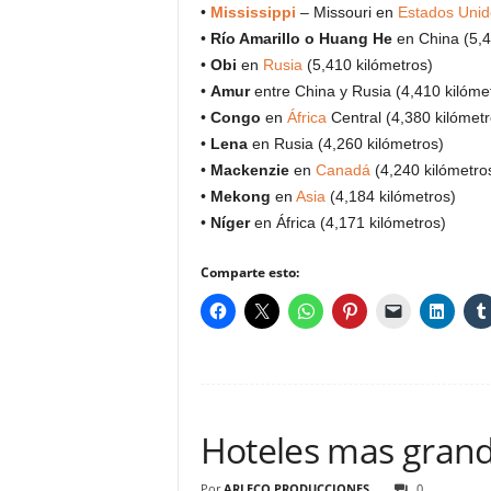
•
Mississippi
– Missouri en
Estados Unid
•
Río Amarillo o Huang He
en China (5,4
•
Obi
en
Rusia
(5,410 kilómetros)
•
Amur
entre China y Rusia (4,410 kilóme
•
Congo
en
África
Central (4,380 kilómetr
•
Lena
en Rusia (4,260 kilómetros)
•
Mackenzie
en
Canadá
(4,240 kilómetro
•
Mekong
en
Asia
(4,184 kilómetros)
•
Níger
en África (4,171 kilómetros)
Comparte esto:
Hoteles mas gran
Por
ARLECO PRODUCCIONES
0