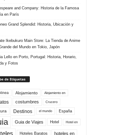
speare and Company: Historia de la Famosa
ría en París
eneo Grand Splendid: Historia, Ubicación y
te Ikebukuro Main Store: La Tienda de Anime
rande del Mundo en Tokio, Japón
ia Lello en Porto, Portugal: Historia, Horario,
da y Fotos
e de Etiquetas
Alojamiento
linea
Alojamiento en
atos
costumbres
Crucero
Destinos
tura
España
el mundo
uia
Guia de Viajes
Hotel
Hotel en
teles
Hoteles Baratos
hoteles en