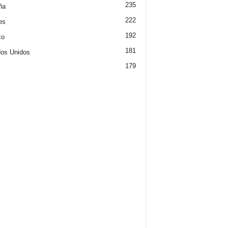
235
ña
222
es
192
co
181
os Unidos
179