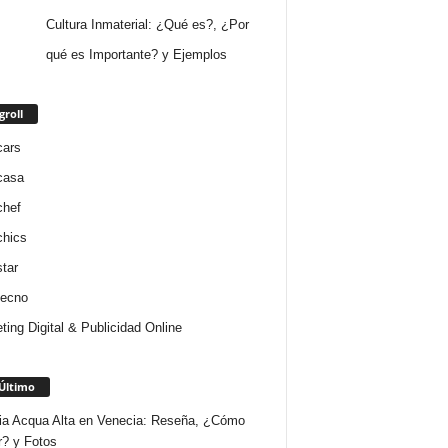
Cultura Inmaterial: ¿Qué es?, ¿Por
qué es Importante? y Ejemplos
groll
cars
casa
chef
chics
star
tecno
ting Digital & Publicidad Online
Último
ria Acqua Alta en Venecia: Reseña, ¿Cómo
r? y Fotos