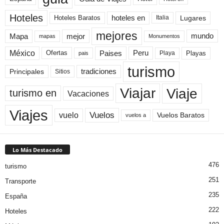
Hoteles
Hoteles Baratos
hoteles en
Lugares
Italia
mejores
Mapa
mejor
mundo
mapas
Monumentos
México
Paises
Peru
Playa
Playas
Ofertas
pais
turismo
Principales
tradiciones
Sitios
Viaje
Viajar
turismo en
Vacaciones
Viajes
Vuelos
vuelo
Vuelos Baratos
vuelos a
Lo Más Destacado
476
turismo
251
Transporte
235
España
222
Hoteles