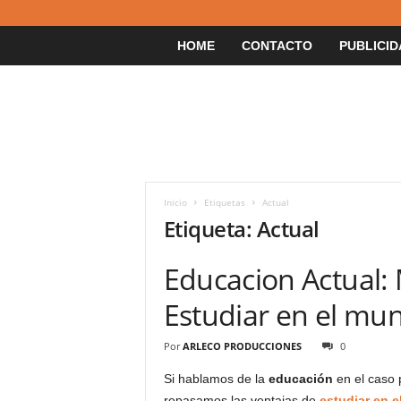
HOME
CONTACTO
PUBLICID
Inicio
Etiquetas
Actual
Etiqueta: Actual
Educacion Actual:
Estudiar en el mu
Por
ARLECO PRODUCCIONES
0
Si hablamos de la
educación
en el caso 
repasamos las ventajas de
estudiar en e