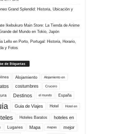
eneo Grand Splendid: Historia, Ubicación y
te Ikebukuro Main Store: La Tienda de Anime
rande del Mundo en Tokio, Japón
ia Lello en Porto, Portugal: Historia, Horario,
da y Fotos
e de Etiquetas
Alojamiento
linea
Alojamiento en
atos
costumbres
Crucero
Destinos
tura
España
el mundo
uia
Guia de Viajes
Hotel
Hotel en
teles
Hoteles Baratos
hoteles en
Mapa
mejor
Lugares
a
mapas