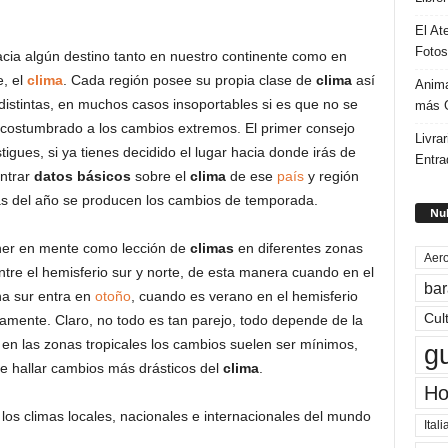
El At
Fotos
cia algún destino tanto en nuestro continente como en
e, el
clima
. Cada región posee su propia clase de
clima
así
Anima
stintas, en muchos casos insoportables si es que no se
más G
acostumbrado a los cambios extremos. El primer consejo
Livrar
igues, si ya tienes decidido el lugar hacia donde irás de
Entra
ntrar
datos básicos
sobre el
clima
de ese
país
y región
s del año se producen los cambios de temporada.
Nub
ener en mente como lección de
climas
en diferentes zonas
Aero
ntre el hemisferio sur y norte, de esta manera cuando en el
bar
a sur entra en
otoño
, cuando es verano en el hemisferio
Cul
ivamente. Claro, no todo es tan parejo, todo depende de la
o en las zonas tropicales los cambios suelen ser mínimos,
g
e hallar cambios más drásticos del
clima
.
Ho
os climas locales, nacionales e internacionales del mundo
Itali