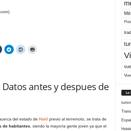
me
.com)
Mé
Pla
tra
tu
Vi
vue
Vue
: Datos antes y despues de
Lo
turis
Trans
cerca del estado de
Haití
previo al terremoto, se trata de
Espa
s de habitantes
, siendo la mayoría gente joven ya que el
Hotel