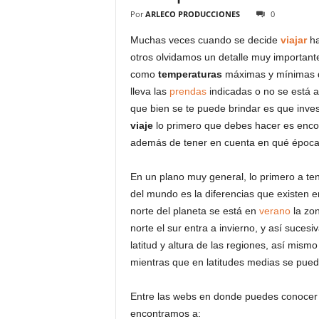
Por
ARLECO PRODUCCIONES
0
Muchas veces cuando se decide
viajar
ha
otros olvidamos un detalle muy important
como
temperaturas
máximas y mínimas di
lleva las
prendas
indicadas o no se está 
que bien se te puede brindar es que invest
viaje
lo primero que debes hacer es enco
además de tener en cuenta en qué época
En un plano muy general, lo primero a t
del mundo es la diferencias que existen e
norte del planeta se está en
verano
la zon
norte el sur entra a invierno, y así suces
latitud y altura de las regiones, así mism
mientras que en latitudes medias se pued
Entre las webs en donde puedes conocer l
encontramos a: