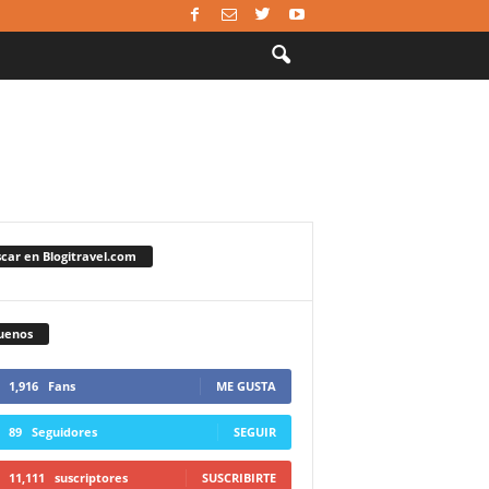
car en Blogitravel.com
uenos
1,916
Fans
ME GUSTA
89
Seguidores
SEGUIR
11,111
suscriptores
SUSCRIBIRTE