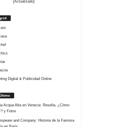
[Actualizado]
groll
cars
casa
chef
chics
star
tecno
ting Digital & Publicidad Online
Último
ria Acqua Alta en Venecia: Reseña, ¿Cómo
r? y Fotos
speare and Company: Historia de la Famosa
ría en París