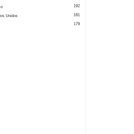
192
co
181
os Unidos
179