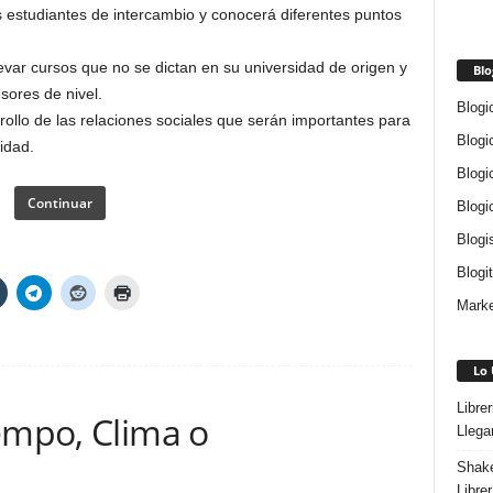
os estudiantes de intercambio y conocerá diferentes puntos
levar cursos que no se dictan en su universidad de origen y
Blo
sores de nivel.
Blogi
rrollo de las relaciones sociales que serán importantes para
Blogi
idad.
Blogi
Continuar
Blogi
Blogi
Blogi
Marke
Lo 
Libre
empo, Clima o
Llega
Shake
Libre