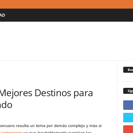
AD
Bus
 Mejores Destinos para
Síg
ndo
peruano resulta un tema por demás complejo y más si
l extranjero
ya que inevitablemente surgirían las