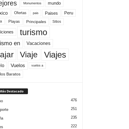
jores
mundo
Monumentos
xico
Paises
Peru
Ofertas
pais
Principales
ya
Playas
Sitios
turismo
diciones
rismo en
Vacaciones
Viajes
Viaje
ajar
Vuelos
lo
vuelos a
los Baratos
 Más Destacado
476
mo
251
porte
235
ña
222
es