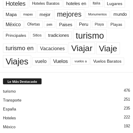
Hoteles
Hoteles Baratos
hoteles en
Lugares
Italia
mejores
Mapa
mejor
mundo
mapas
Monumentos
México
Paises
Peru
Playa
Playas
Ofertas
pais
turismo
Principales
tradiciones
Sitios
Viaje
Viajar
turismo en
Vacaciones
Viajes
Vuelos
vuelo
Vuelos Baratos
vuelos a
Lo Más Destacado
476
turismo
251
Transporte
235
España
222
Hoteles
192
México