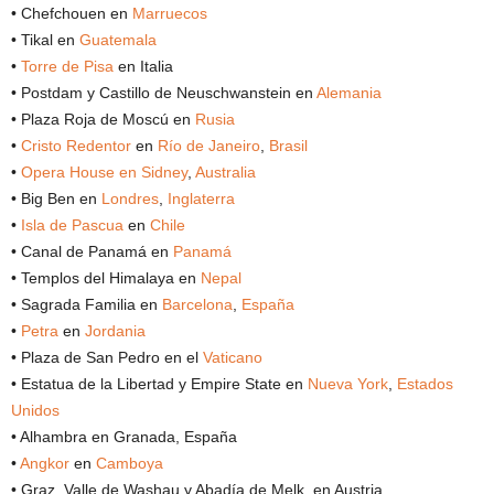
• Chefchouen en
Marruecos
• Tikal en
Guatemala
•
Torre de Pisa
en Italia
• Postdam y Castillo de Neuschwanstein en
Alemania
• Plaza Roja de Moscú en
Rusia
•
Cristo Redentor
en
Río de Janeiro
,
Brasil
•
Opera House en Sidney
,
Australia
• Big Ben en
Londres
,
Inglaterra
•
Isla de Pascua
en
Chile
• Canal de Panamá en
Panamá
• Templos del Himalaya en
Nepal
• Sagrada Familia en
Barcelona
,
España
•
Petra
en
Jordania
• Plaza de San Pedro en el
Vaticano
• Estatua de la Libertad y Empire State en
Nueva York
,
Estados
Unidos
• Alhambra en Granada, España
•
Angkor
en
Camboya
• Graz, Valle de Washau y Abadía de Melk, en Austria