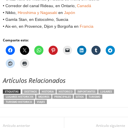
• Corredor del canal Rideau, en Ontario,
Canadá
• Nikko,
Hiroshima y Nagasaki
en
Japón
• Gamla Stan, en Estocolmo, Suecia
• Aix-en, en Provence, Dijon y Borgoña en
Francia
Comparte esto:
Artículos Relacionados
ETIQUETAS
DESTINOS
HISTORIA
HISTORICO
IMPORTANTES
LUGARES
LUGARES HISTORICOS
MEJORES
PRINCIPALES
SITIOS
TURISMO
TURISMO HISTORICO
VIAJES
Artículo anterior
Artículo siguiente