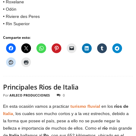
• Roxelane
• Odón
• Riviere des Peres
• Rin Superior
Comparte esto:
Principales Rios de Italia
Por
ARLECO PRODUCCIONES
0
En esta ocasión vamos a practicar
turismo fluvial
en los
ríos de
Italia
, los cuales son mucho cortos y a la vez estrechos, debido a
la forma que posee el país, pese a ello no se puede negar la
belleza e importancia de muchos de ellos. Como el
río
más grande
de
Italia
hallamos al
Po
, con sus 652 kilómetros, ubicado en el