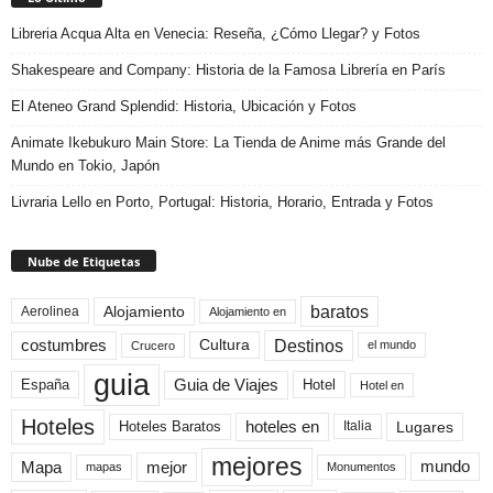
Libreria Acqua Alta en Venecia: Reseña, ¿Cómo Llegar? y Fotos
Shakespeare and Company: Historia de la Famosa Librería en París
El Ateneo Grand Splendid: Historia, Ubicación y Fotos
Animate Ikebukuro Main Store: La Tienda de Anime más Grande del
Mundo en Tokio, Japón
Livraria Lello en Porto, Portugal: Historia, Horario, Entrada y Fotos
Nube de Etiquetas
baratos
Alojamiento
Aerolinea
Alojamiento en
Destinos
Cultura
costumbres
el mundo
Crucero
guia
Guia de Viajes
España
Hotel
Hotel en
Hoteles
Hoteles Baratos
hoteles en
Lugares
Italia
mejores
Mapa
mejor
mundo
mapas
Monumentos