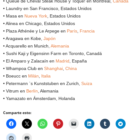
• Queue de Cheval Steak House y Toqué! en Montreal,
Canadá
• Laundry en San Francisco, Estados Unidos
• Masa en
Nueva York
, Estados Unidos
• Alinea en Chicago, Estados Unidos
• Plaza Athénée y Le Arpege en
París
,
Francia
• Aragawa en Kobe,
Japón
• Acquarello en Munich,
Alemania
• Sushi Kaji y Eigensinn Farm en Toronto, Canadá
• El Amparo y Zalacaín en
Madrid
, España
• Whampoa Club en
Shanghai
,
China
• Boeucc en
Milán
,
Italia
• Petermann `s Kunststuben en Zurich,
Suiza
• Vitrum en
Berlín
, Alemania
• Yamazato en Ámsterdam, Holanda
Comparte esto: