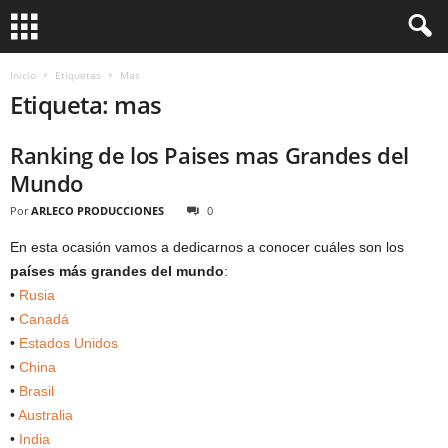
Inicio
Etiquetas
Mas
Etiqueta: mas
Ranking de los Paises mas Grandes del
Mundo
Por
ARLECO PRODUCCIONES
0
En esta ocasión vamos a dedicarnos a conocer cuáles son los
países más grandes del mundo
:
•
Rusia
•
Canadá
•
Estados Unidos
•
China
•
Brasil
•
Australia
•
India