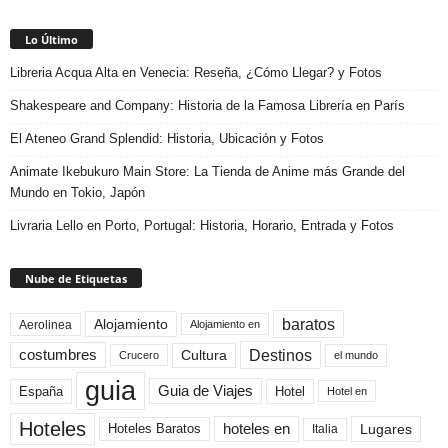
Lo Último
Libreria Acqua Alta en Venecia: Reseña, ¿Cómo Llegar? y Fotos
Shakespeare and Company: Historia de la Famosa Librería en París
El Ateneo Grand Splendid: Historia, Ubicación y Fotos
Animate Ikebukuro Main Store: La Tienda de Anime más Grande del
Mundo en Tokio, Japón
Livraria Lello en Porto, Portugal: Historia, Horario, Entrada y Fotos
Nube de Etiquetas
baratos
Alojamiento
Aerolinea
Alojamiento en
Destinos
Cultura
costumbres
el mundo
Crucero
guia
Guia de Viajes
España
Hotel
Hotel en
Hoteles
Hoteles Baratos
hoteles en
Lugares
Italia