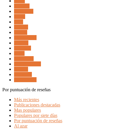
Japon
Jordania
Kazajistan
Kenia
Laos
Letonia
Libano
Lichtenstein
Malasia
Maldivas
Malta
Marruecos
Medio Oriente
México
Mongolia
Montenegro
Por puntuación de reseñas
Más recientes
Publicaciones destacadas
Mas populares
Populares por siete días
Por puntuación de reseñas
Al azar