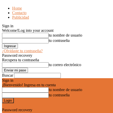
Home
Contacto
Publicidad
Sign in
Welcome!
Log into your account
tu nombre de usuario
tu contraseña
¿Olvidaste tu contraseña?
Password recovery
Recupera tu contraseña
tu correo electrónico
Buscar
Sign in
¡Bienvenido! Ingresa en tu cuenta
tu nombre de usuario
tu contraseña
Forgot your password? Get help
Password recovery