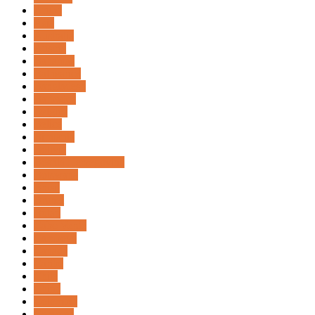
Aruba
Asia
Australia
Austria
Bahamas
Balnearios
Bangladesh
Barbados
Belgica
Belice
Birmania
Bolivia
Bosnia Herzegovina
Botswana
Brasil
Brunei
Bután
Cabo Verde
Camboya
Canadá
Caribe
Chile
China
Colombia
Comoras