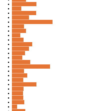
Consejos Utiles
Corea
Costa de Marfil
Costa Rica
Costumbres y Tradiciones
Croacia
Cruceros
Cuba
Cultura
Curiosidades
Dinamarca
Ecuador
Egipto
El Salvador
Emiratos Arabes Unidos
Escocia
Eslovenia
España
Estados Unidos
Estonia
Etiopia
Europa
Fashion
Fiji