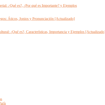
erial: ¿Qué es?, ¿Por qué es Importante? y Ejemplos
os: Áticos, Jonios y Pronunciación [Actualizado]
ltural: ¿Qué es?, Características, Importancia y Ejemplos [Actualizado
os
arís