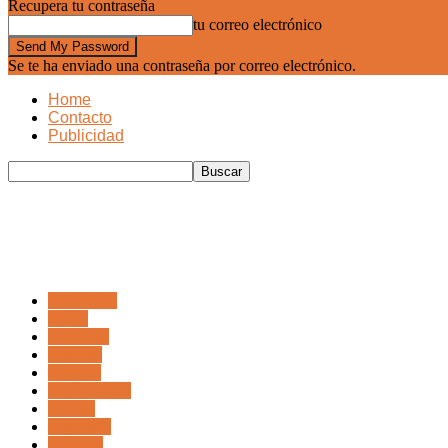
Recupera tu contraseña
tu correo electrónico
Se te ha enviado una contraseña por correo electrónico.
Home
Contacto
Publicidad
Afganistán
Africa
Alemania
America
Andorra
Arabia Saudi
Argelia
Argentina
Armenia