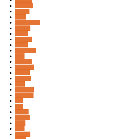
Filipinas
Finlandia
Francia
Gales
Gastronomia
General
Ghana
Gibraltar
Grecia
Guatemala
Haiti
Holanda
Honduras
Hoteles
Hungria
India
Indonesia
Inglaterra
Iran
Iraq
Irlanda
Islandia
Israel
Italia
Jamaica