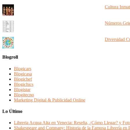
Cultura Inmat
Números Grieg
Diversidad Cu
Blogroll
Blogicars
Blogicasa
Blogichef
Blogichics
Blogistar
Blogitecno
Marketing Digital & Publicidad Online
Lo Último
Libreria Acqua Alta en Venecia: Reseña, ¿Cómo Llegar? y Fot
Shakespeare and Company: Historia de la Famosa Librería en P