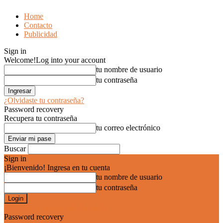
Home
Contacto
Publicidad
Sign in
Welcome!
Log into your account
tu nombre de usuario
tu contraseña
¿Olvidaste tu contraseña?
Password recovery
Recupera tu contraseña
tu correo electrónico
Buscar
Sign in
¡Bienvenido! Ingresa en tu cuenta
tu nombre de usuario
tu contraseña
Forgot your password? Get help
Password recovery