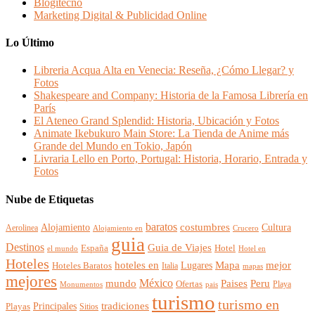
Blogitecno
Marketing Digital & Publicidad Online
Lo Último
Libreria Acqua Alta en Venecia: Reseña, ¿Cómo Llegar? y
Fotos
Shakespeare and Company: Historia de la Famosa Librería en
París
El Ateneo Grand Splendid: Historia, Ubicación y Fotos
Animate Ikebukuro Main Store: La Tienda de Anime más
Grande del Mundo en Tokio, Japón
Livraria Lello en Porto, Portugal: Historia, Horario, Entrada y
Fotos
Nube de Etiquetas
baratos
Alojamiento
costumbres
Cultura
Aerolinea
Alojamiento en
Crucero
guia
Destinos
Guia de Viajes
España
Hotel
el mundo
Hotel en
Hoteles
mejor
hoteles en
Mapa
Lugares
Hoteles Baratos
Italia
mapas
mejores
México
Paises
mundo
Peru
Ofertas
Playa
Monumentos
pais
turismo
turismo en
Principales
tradiciones
Playas
Sitios