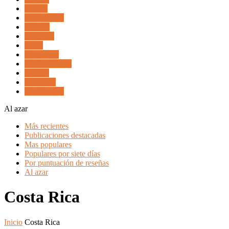
Libano
Lichtenstein
Malasia
Maldivas
Malta
Marruecos
Medio Oriente
México
Mongolia
Montenegro
Al azar
Más recientes
Publicaciones destacadas
Mas populares
Populares por siete días
Por puntuación de reseñas
Al azar
Costa Rica
Inicio
Costa Rica