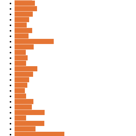
Balnearios
Bangladesh
Barbados
Belgica
Belice
Birmania
Bolivia
Bosnia Herzegovina
Botswana
Brasil
Brunei
Bután
Cabo Verde
Camboya
Canadá
Caribe
Chile
China
Colombia
Comoras
Consejos Utiles
Corea
Costa de Marfil
Costa Rica
Costumbres y Tradiciones