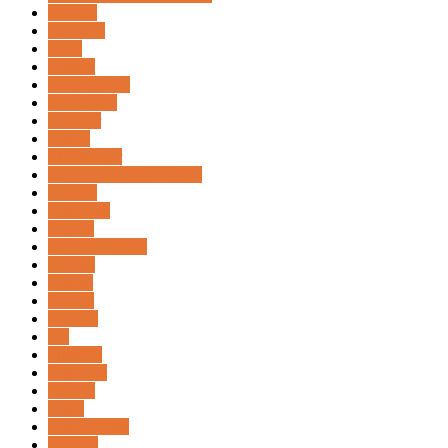
Croacia
Cruceros
Cuba
Cultura
Curiosidades
Dinamarca
Ecuador
Egipto
El Salvador
Emiratos Arabes Unidos
Escocia
Eslovenia
España
Estados Unidos
Estonia
Etiopia
Europa
Fashion
Fiji
Filipinas
Finlandia
Francia
Gales
Gastronomia
General