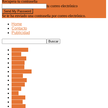
Recupera tu contraseña
tu correo electrónico
Se te ha enviado una contraseña por correo electrónico.
Home
Contacto
Publicidad
Afganistán
Africa
Alemania
America
Andorra
Arabia Saudi
Argelia
Argentina
Armenia
Aruba
Asia
Australia
Austria
Bahamas