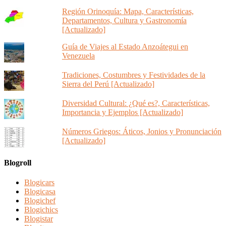
Región Orinoquía: Mapa, Características,
Departamentos, Cultura y Gastronomía
[Actualizado]
Guía de Viajes al Estado Anzoátegui en
Venezuela
Tradiciones, Costumbres y Festividades de la
Sierra del Perú [Actualizado]
Diversidad Cultural: ¿Qué es?, Características,
Importancia y Ejemplos [Actualizado]
Números Griegos: Áticos, Jonios y Pronunciación
[Actualizado]
Blogroll
Blogicars
Blogicasa
Blogichef
Blogichics
Blogistar