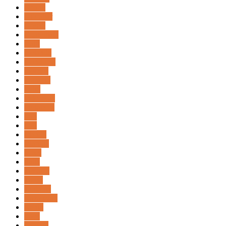
Ghana
Gibraltar
Grecia
Guatemala
Haiti
Holanda
Honduras
Hoteles
Hungria
India
Indonesia
Inglaterra
Iran
Iraq
Irlanda
Islandia
Israel
Italia
Jamaica
Japon
Jordania
Kazajistan
Kenia
Laos
Letonia