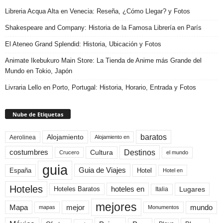
Libreria Acqua Alta en Venecia: Reseña, ¿Cómo Llegar? y Fotos
Shakespeare and Company: Historia de la Famosa Librería en París
El Ateneo Grand Splendid: Historia, Ubicación y Fotos
Animate Ikebukuro Main Store: La Tienda de Anime más Grande del
Mundo en Tokio, Japón
Livraria Lello en Porto, Portugal: Historia, Horario, Entrada y Fotos
Nube de Etiquetas
baratos
Alojamiento
Aerolinea
Alojamiento en
Destinos
Cultura
costumbres
el mundo
Crucero
guia
Guia de Viajes
España
Hotel
Hotel en
Hoteles
Hoteles Baratos
hoteles en
Lugares
Italia
mejores
Mapa
mejor
mundo
mapas
Monumentos