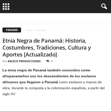
AFGANISTÁN
AFRICA
ALEMANIA
AMERICA
ANDORRA
ARABIA SAUDI
ARGELIA
ARGENTINA
ARMENIA
ARUBA
ASIA
AUSTRALIA
AUSTRIA
BAHAMAS
BALNEARIOS
BANGLADESH
BARBADOS
BELGICA
BELICE
PANAMA
BIRMANIA
BOLIVIA
BOSNIA HERZEGOVINA
BOTSWANA
BRASIL
BRUNEI
Inicio
Panama
BUTÁN
CABO VERDE
CAMBOYA
CANADÁ
CARIBE
CHILE
CHINA
COLOMBIA
COMORAS
CONSEJOS UTILES
COREA
COSTA DE MARFIL
Etnia Negra de Panamá: Historia,
COSTA RICA
COSTUMBRES Y TRADICIONES
CROACIA
CRUCEROS
CUBA
CULTURA
CURIOSIDADES
DINAMARCA
ECUADOR
EGIPTO
Costumbres, Tradiciones, Cultura y
EL SALVADOR
EMIRATOS ARABES UNIDOS
ESCOCIA
ESLOVENIA
ESPAÑA
ESTADOS UNIDOS
ESTONIA
ETIOPIA
EUROPA
FASHION
FIJI
Aportes [Actualizado]
FILIPINAS
FINLANDIA
FRANCIA
GALES
GASTRONOMIA
GENERAL
GHANA
GIBRALTAR
GRECIA
GUATEMALA
HAITI
HOLANDA
Por
ARLECO PRODUCCIONES
0
HONDURAS
HOTELES
HUNGRIA
INDIA
INDONESIA
INGLATERRA
IRAN
IRAQ
IRLANDA
ISLANDIA
ISRAEL
ITALIA
JAMAICA
JAPON
La etnia negra de Panamá también conocidos como
JORDANIA
KAZAJISTAN
KENIA
LAOS
LETONIA
LIBANO
LICHTENSTEIN
MALASIA
MALDIVAS
MALTA
MARRUECOS
MEDIO ORIENTE
MÉXICO
afropanameños son los descendientes de los esclavos
MONGOLIA
MONTENEGRO
africanos que llegaron a Panamá
como esclavos y manos de
obra, durante la conquista y la colonización española, a partir del
siglo XV.